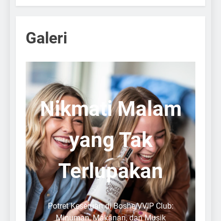
Galeri
Nikmati Malam
yang Tak
Terlupakan
Potret Keseruan di Boshe VVIP Club:
Minuman, Makanan, dan Musik