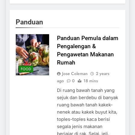
Panduan
Panduan Pemula dalam
Pengalengan &
Pengawetan Makanan
Rumah
FOOD
Jose Coleman
2 years
ago
0
18 mins
Di ruang bawah tanah yang
sejuk dan berdebu di banyak
ruang bawah tanah kakek-
nenek atau kakek buyut kita,
toples-toples kaca berisi
segala jenis makanan
berjajar di rak. Selai, jeli,