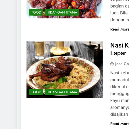
bagian d
FOOD
HIDANGAN UTAMA
luar. Bil
dengan s
Read Mor
Nasi K
Lapar
Jose C
Nasi keb
memaduka
dikenal 
FOOD
HIDANGAN UTAMA
mengguga
kayu man
aromanya
disajika
Read Mor