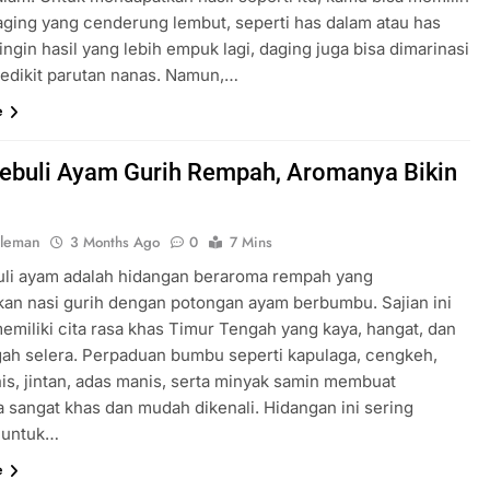
aging yang cenderung lembut, seperti has dalam atau has
a ingin hasil yang lebih empuk lagi, daging juga bisa dimarinasi
edikit parutan nanas. Namun,…
e
ebuli Ayam Gurih Rempah, Aromanya Bikin
oleman
3 Months Ago
0
7 Mins
uli ayam adalah hidangan beraroma rempah yang
n nasi gurih dengan potongan ayam berbumbu. Sajian ini
memiliki cita rasa khas Timur Tengah yang kaya, hangat, dan
h selera. Perpaduan bumbu seperti kapulaga, cengkeh,
is, jintan, adas manis, serta minyak samin membuat
 sangat khas dan mudah dikenali. Hidangan ini sering
n untuk…
e