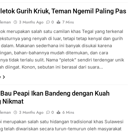
letok Gurih Kriuk, Teman Ngemil Paling Pas
oleman
3 Months Ago
0
7 Mins
tok merupakan salah satu camilan khas Tegal yang terkenal
ksturnya yang renyah di luar, tetapi tetap kenyal dan gurih
n dalam. Makanan sederhana ini banyak disukai karena
ringan, bahan-bahannya mudah ditemukan, dan cara
a tidak terlalu sulit. Nama “pletok” sendiri terdengar unik
h diingat. Konon, sebutan ini berasal dari suara…
e
 Bau Peapi Ikan Bandeng dengan Kuah
g Nikmat
oleman
3 Months Ago
0
6 Mins
i merupakan salah satu hidangan tradisional khas Sulawesi
ng telah diwariskan secara turun-temurun oleh masyarakat