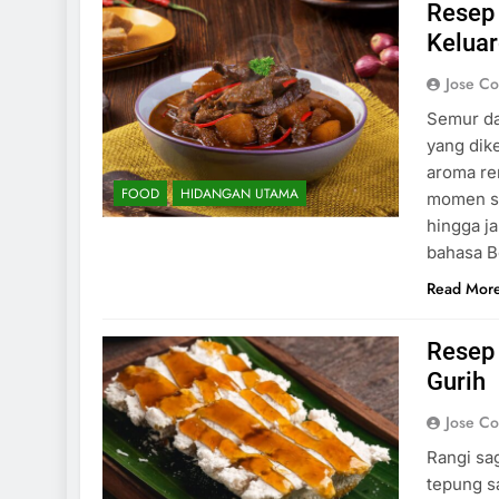
Resep
Kelua
Jose C
Semur da
yang dike
aroma re
FOOD
HIDANGAN UTAMA
momen sp
hingga j
bahasa B
Read Mor
Resep 
Gurih
Jose C
Rangi sa
tepung s