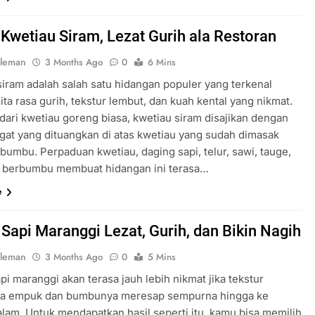
Kwetiau Siram, Lezat Gurih ala Restoran
oleman
3 Months Ago
0
6 Mins
siram adalah salah satu hidangan populer yang terkenal
ta rasa gurih, tekstur lembut, dan kuah kental yang nikmat.
dari kwetiau goreng biasa, kwetiau siram disajikan dengan
gat yang dituangkan di atas kwetiau yang sudah dimasak
bumbu. Perpaduan kwetiau, daging sapi, telur, sawi, tauge,
 berbumbu membuat hidangan ini terasa…
e
Sapi Maranggi Lezat, Gurih, dan Bikin Nagih
oleman
3 Months Ago
0
5 Mins
i maranggi akan terasa jauh lebih nikmat jika tekstur
ya empuk dan bumbunya meresap sempurna hingga ke
alam. Untuk mendapatkan hasil seperti itu, kamu bisa memilih