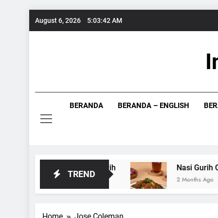
Skip
August 6, 2026
5:03:43 AM
to
content
I
Info Food
BERANDA
BERANDA – ENGLISH
BER
ng Segar dan Gurih
Nasi Gurih Oseng Kamb
TREND
2 Months Ago
Home
Jose Coleman