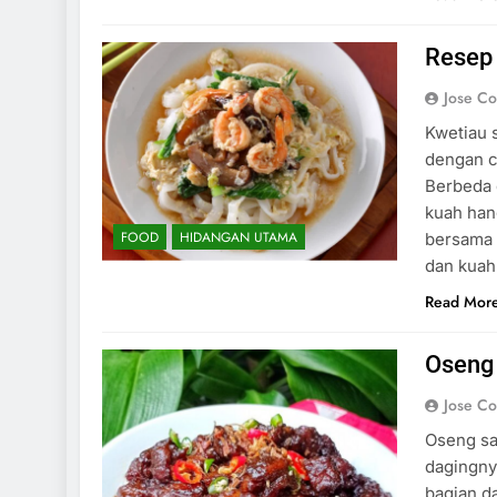
Resep 
Jose C
Kwetiau 
dengan ci
Berbeda 
kuah han
FOOD
HIDANGAN UTAMA
bersama 
dan kuah
Read Mor
Oseng 
Jose C
Oseng sap
dagingn
bagian d