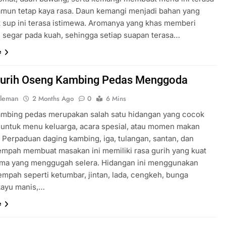
amun tetap kaya rasa. Daun kemangi menjadi bahan yang
sup ini terasa istimewa. Aromanya yang khas memberi
 segar pada kuah, sehingga setiap suapan terasa…
e
Gurih Oseng Kambing Pedas Menggoda
oleman
2 Months Ago
0
6 Mins
mbing pedas merupakan salah satu hidangan yang cocok
n untuk menu keluarga, acara spesial, atau momen makan
 Perpaduan daging kambing, iga, tulangan, santan, dan
mpah membuat masakan ini memiliki rasa gurih yang kuat
oma yang menggugah selera. Hidangan ini menggunakan
empah seperti ketumbar, jintan, lada, cengkeh, bunga
kayu manis,…
e