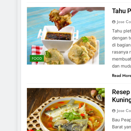
Tahu P
Jose C
Tahu ple
dengan te
di bagia
rasanya 
FOOD
membuatny
dan muda
Read Mor
Resep
Kunin
Jose C
Bau Peap
Barat ya