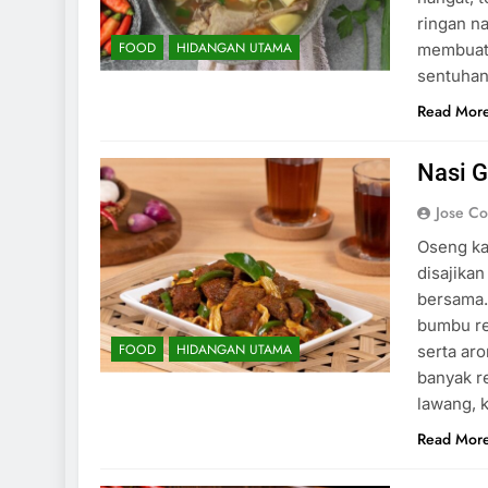
ringan n
FOOD
HIDANGAN UTAMA
membuat 
sentuhan
Read Mor
Nasi 
Jose C
Oseng ka
disajika
bersama.
bumbu re
FOOD
HIDANGAN UTAMA
serta ar
banyak r
lawang, 
Read Mor