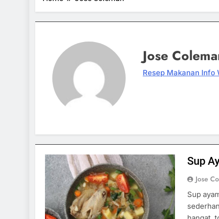
Jose Colema
Resep Makanan
Info 
Sup A
Jose C
Sup ayam
sederhan
hangat, 