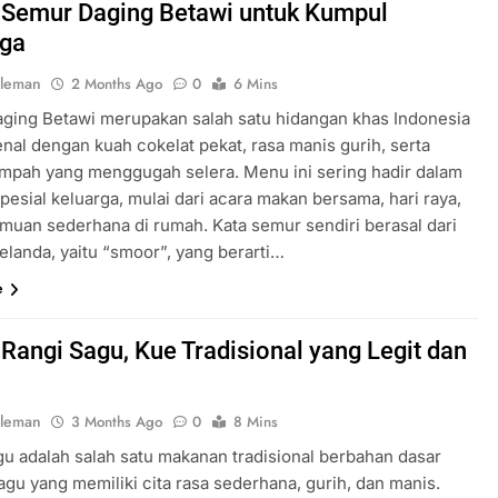
 Semur Daging Betawi untuk Kumpul
rga
oleman
2 Months Ago
0
6 Mins
ging Betawi merupakan salah satu hidangan khas Indonesia
nal dengan kuah cokelat pekat, rasa manis gurih, serta
mpah yang menggugah selera. Menu ini sering hadir dalam
esial keluarga, mulai dari acara makan bersama, hari raya,
amuan sederhana di rumah. Kata semur sendiri berasal dari
elanda, yaitu “smoor”, yang berarti…
e
Rangi Sagu, Kue Tradisional yang Legit dan
oleman
3 Months Ago
0
8 Mins
gu adalah salah satu makanan tradisional berbahan dasar
agu yang memiliki cita rasa sederhana, gurih, dan manis.