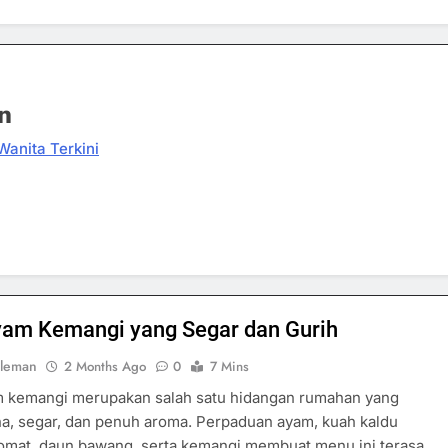
n
Wanita Terkini
yam Kemangi yang Segar dan Gurih
oleman
2 Months Ago
0
7 Mins
 kemangi merupakan salah satu hidangan rumahan yang
a, segar, dan penuh aroma. Perpaduan ayam, kuah kaldu
tomat, daun bawang, serta kemangi membuat menu ini terasa