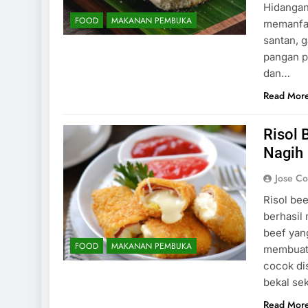
Hidangan
FOOD
MAKANAN PEMBUKA
memanfaa
santan, 
pangan p
dan…
Read Mor
Risol 
Nagih
Jose C
Risol be
berhasil
beef yan
FOOD
MAKANAN PEMBUKA
membuat 
cocok di
bekal se
Read Mor