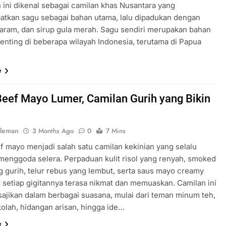
 ini dikenal sebagai camilan khas Nusantara yang
tkan sagu sebagai bahan utama, lalu dipadukan dengan
garam, dan sirup gula merah. Sagu sendiri merupakan bahan
enting di beberapa wilayah Indonesia, terutama di Papua
e
Beef Mayo Lumer, Camilan Gurih yang Bikin
oleman
3 Months Ago
0
7 Mins
ef mayo menjadi salah satu camilan kekinian yang selalu
 menggoda selera. Perpaduan kulit risol yang renyah, smoked
g gurih, telur rebus yang lembut, serta saus mayo creamy
setiap gigitannya terasa nikmat dan memuaskan. Camilan ini
sajikan dalam berbagai suasana, mulai dari teman minum teh,
kolah, hidangan arisan, hingga ide…
e