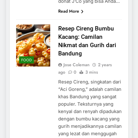
donat J’Co yang bisa Anda…
Read More
Resep Cireng Bumbu
Kacang: Camilan
Nikmat dan Gurih dari
Bandung
FOOD
Jose Coleman
2 years
ago
0
3 mins
Resep Cireng, singkatan dari
“Aci Goreng,” adalah camilan
khas Bandung yang sangat
populer. Teksturnya yang
kenyal dan renyah dipadukan
dengan bumbu kacang yang
gurih menjadikannya camilan
yang lezat dan menggugah