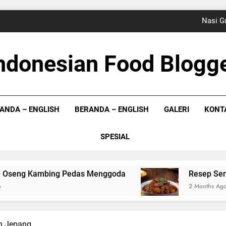
Nasi G
Resep Semur 
ndonesian Food Blogg
Resep Rangi Sagu,
 Bloger Indonesia
Sup
ANDA – ENGLISH
BERANDA – ENGLISH
GALERI
KONT
Nasi G
Resep Semur 
SPESIAL
Resep Rangi Sagu,
mbing Pedas Menggoda
Resep Semur Daging B
2 Months Ago
an Jepang