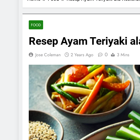
FOOD
Resep Ayam Teriyaki a
0
Jose Coleman
2 Years Ago
3 Mins