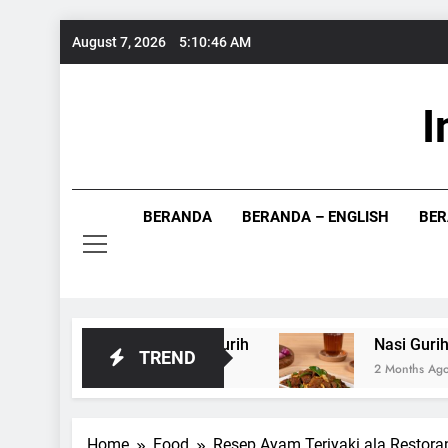
Skip
August 7, 2026
5:10:47 AM
to
content
I
Info Food
BERANDA
BERANDA – ENGLISH
BER
yang Segar dan Gurih
Nasi Gurih Oseng Ka
TREND
2 Months Ago
Home
Food
Resep Ayam Teriyaki ala Restor