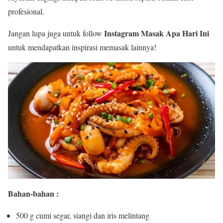
profesional.
Instagram Masak Apa Hari Ini
Jangan lupa juga untuk follow
untuk mendapatkan inspirasi memasak lainnya!
Bahan-bahan :
500 g cumi segar, siangi dan iris melintang