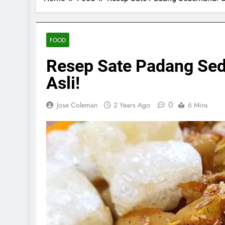
FOOD
Resep Sate Padang Sed
Asli!
0
Jose Coleman
2 Years Ago
6 Mins