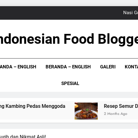
Nasi G
Resep Semur 
ndonesian Food Blogg
Resep Rangi Sagu,
 Bloger Indonesia
Sup
ANDA – ENGLISH
BERANDA – ENGLISH
GALERI
KONT
Nasi G
Resep Semur 
SPESIAL
Resep Rangi Sagu,
das Menggoda
Resep Semur Daging Betawi un
2 Months Ago
rih dan Nikmat Asli!