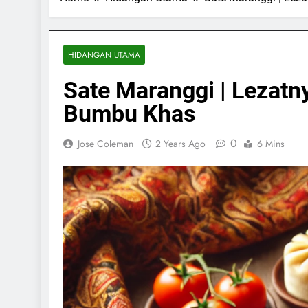
HIDANGAN UTAMA
Sate Maranggi | Lezatn
Bumbu Khas
0
Jose Coleman
2 Years Ago
6 Mins