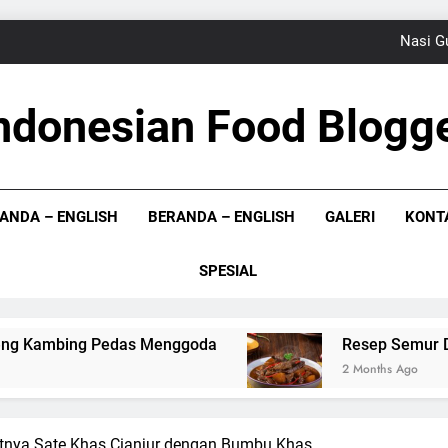
Nasi G
Resep Semur 
ndonesian Food Blogg
Resep Rangi Sagu,
 Bloger Indonesia
Sup
ANDA – ENGLISH
BERANDA – ENGLISH
GALERI
KONT
Nasi G
Resep Semur 
SPESIAL
Resep Rangi Sagu,
edas Menggoda
Resep Semur Daging Betawi u
2 Months Ago
atnya Sate Khas Cianjur dengan Bumbu Khas