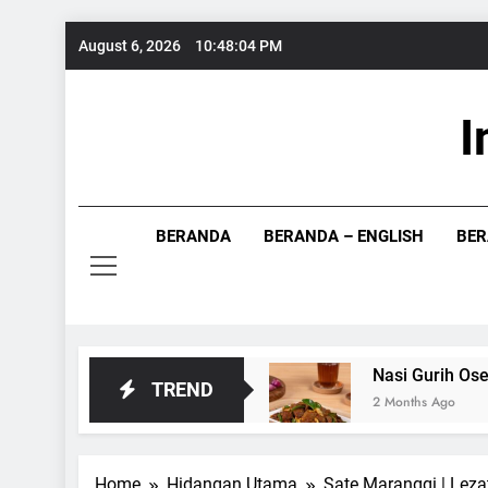
Skip
August 6, 2026
10:48:05 PM
to
content
I
Info Food
BERANDA
BERANDA – ENGLISH
BER
egar dan Gurih
Nasi Gurih Oseng Kambing P
TREND
2 Months Ago
Home
Hidangan Utama
Sate Maranggi | Lez