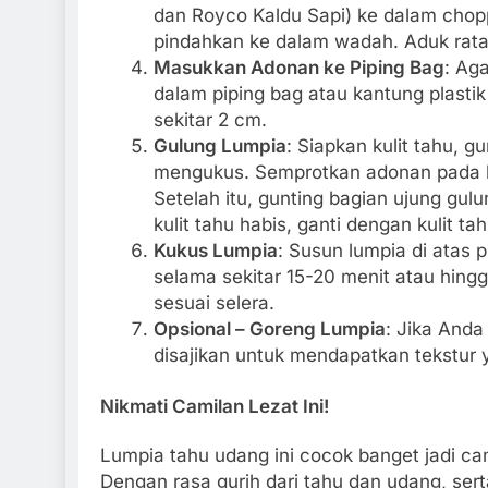
dan Royco Kaldu Sapi) ke dalam chopp
pindahkan ke dalam wadah. Aduk rata
Masukkan Adonan ke Piping Bag
: Ag
dalam piping bag atau kantung plastik
sekitar 2 cm.
Gulung Lumpia
: Siapkan kulit tahu, 
mengukus. Semprotkan adonan pada bag
Setelah itu, gunting bagian ujung gulu
kulit tahu habis, ganti dengan kulit ta
Kukus Lumpia
: Susun lumpia di atas
selama sekitar 15-20 menit atau hing
sesuai selera.
Opsional – Goreng Lumpia
: Jika Anda
disajikan untuk mendapatkan tekstur 
Nikmati Camilan Lezat Ini!
Lumpia tahu udang ini cocok banget jadi ca
Dengan rasa gurih dari tahu dan udang, serta