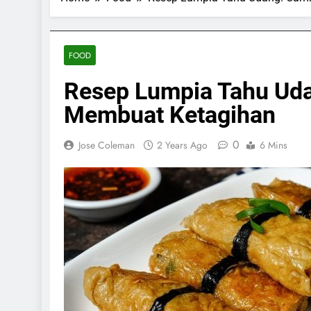
FOOD
Resep Lumpia Tahu Uda
Membuat Ketagihan
0
Jose Coleman
2 Years Ago
6 Mins