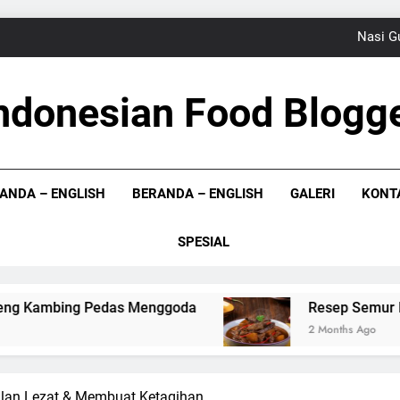
Nasi G
Resep Semur 
ndonesian Food Blogg
Resep Rangi Sagu,
 Bloger Indonesia
Sup
ANDA – ENGLISH
BERANDA – ENGLISH
GALERI
KONT
Nasi G
Resep Semur 
SPESIAL
Resep Rangi Sagu,
das Menggoda
Resep Semur Daging Betawi un
2 Months Ago
lan Lezat & Membuat Ketagihan