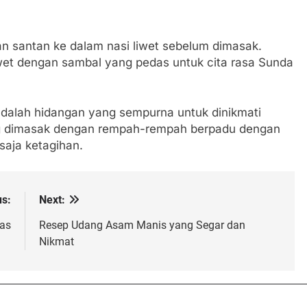
n santan ke dalam nasi liwet sebelum dimasak.
iwet dengan sambal yang pedas untuk cita rasa Sunda
 adalah hidangan yang sempurna untuk dinikmati
ang dimasak dengan rempah-rempah berpadu dengan
saja ketagihan.
us:
Next:
das
Resep Udang Asam Manis yang Segar dan
Nikmat