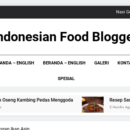
Nasi G
Resep Semur 
ndonesian Food Blogg
Resep Rangi Sagu,
 Bloger Indonesia
Sup
ANDA – ENGLISH
BERANDA – ENGLISH
GALERI
KONT
Nasi G
Resep Semur 
SPESIAL
Resep Rangi Sagu,
 Kambing Pedas Menggoda
Resep Semur Dagi
2 Months Ago
ngan Ikan Asin