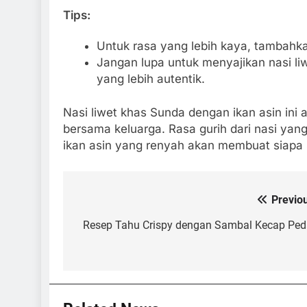
Tips:
Untuk rasa yang lebih kaya, tambahka
Jangan lupa untuk menyajikan nasi l
yang lebih autentik.
Nasi liwet khas Sunda dengan ikan asin ini
bersama keluarga. Rasa gurih dari nasi y
ikan asin yang renyah akan membuat siapa 
Previo
Post
navigation
Resep Tahu Crispy dengan Sambal Kecap Pe