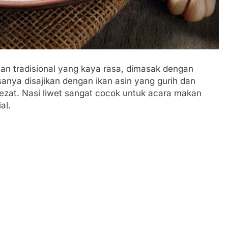
ian tradisional yang kaya rasa, dimasak dengan
sanya disajikan dengan ikan asin yang gurih dan
zat. Nasi liwet sangat cocok untuk acara makan
al.