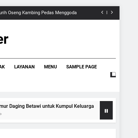
urih Oseng Kambing Pedas Menggoda
Daging Betawi untuk Kumpul Keluarga
er
 Kue Tradisional yang Legit dan Gurih
 Ayam Kemangi yang Segar dan Gurih
AK
LAYANAN
MENU
SAMPLE PAGE
urih Oseng Kambing Pedas Menggoda
Daging Betawi untuk Kumpul Keluarga
 Kue Tradisional yang Legit dan Gurih
ng Betawi untuk Kumpul Keluarga
Resep Rang
3 Months Ago