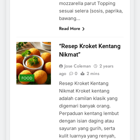
mozzarella parut Topping
sesuai selera (sosis, paprika,
bawang…
Read More
“Resep Kroket Kentang
Nikmat”
Jose Coleman
2 years
ago
0
2 mins
FOOD
Resep Kroket Kentang
Nikmat Kroket kentang
adalah camilan klasik yang
digemari banyak orang.
Perpaduan kentang lembut
dengan isian daging atau
sayuran yang gurih, serta
kulit luarnya yang renyah,