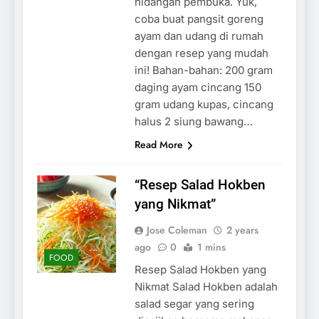
hidangan pembuka. Yuk,
coba buat pangsit goreng
ayam dan udang di rumah
dengan resep yang mudah
ini! Bahan-bahan: 200 gram
daging ayam cincang 150
gram udang kupas, cincang
halus 2 siung bawang…
Read More
“Resep Salad Hokben
yang Nikmat”
Jose Coleman
2 years
ago
0
1 mins
FOOD
Resep Salad Hokben yang
Nikmat Salad Hokben adalah
salad segar yang sering