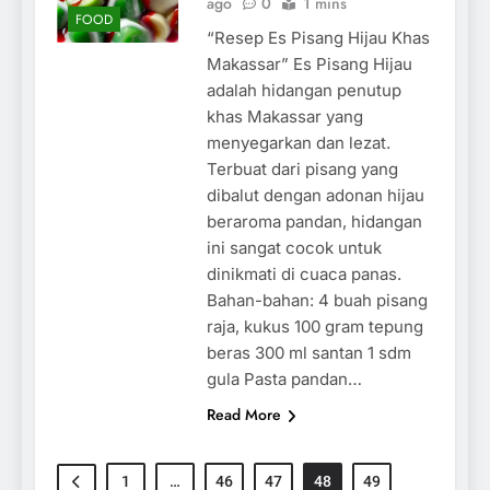
ago
0
1 mins
FOOD
“Resep Es Pisang Hijau Khas
Makassar” Es Pisang Hijau
adalah hidangan penutup
khas Makassar yang
menyegarkan dan lezat.
Terbuat dari pisang yang
dibalut dengan adonan hijau
beraroma pandan, hidangan
ini sangat cocok untuk
dinikmati di cuaca panas.
Bahan-bahan: 4 buah pisang
raja, kukus 100 gram tepung
beras 300 ml santan 1 sdm
gula Pasta pandan…
Read More
1
…
46
47
48
49