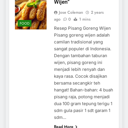
Wijen”
Jose Coleman
2 years
ago
0
1 mins
FOOD
Resep Pisang Goreng Wijen
Pisang goreng wijen adalah
camilan tradisional yang
sangat populer di Indonesia.
Dengan tambahan taburan
wijen, pisang goreng ini
menjadi lebih renyah dan
kaya rasa. Cocok disajikan
bersama secangkir teh
hangat! Bahan-bahan: 4 buah
pisang raja, potong menjadi
dua 100 gram tepung terigu 1
sdm gula pasir 1 sdt garam 1
sdm…
Read More