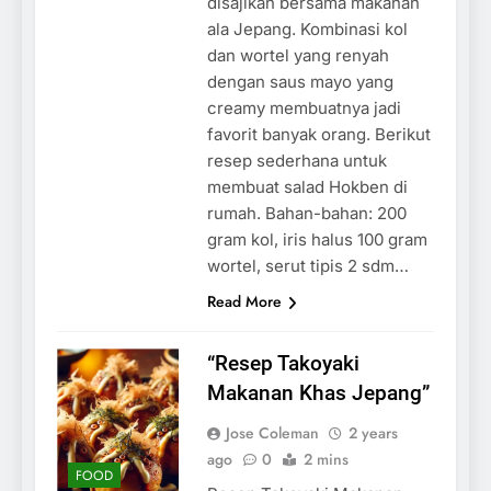
disajikan bersama makanan
ala Jepang. Kombinasi kol
dan wortel yang renyah
dengan saus mayo yang
creamy membuatnya jadi
favorit banyak orang. Berikut
resep sederhana untuk
membuat salad Hokben di
rumah. Bahan-bahan: 200
gram kol, iris halus 100 gram
wortel, serut tipis 2 sdm…
Read More
“Resep Takoyaki
Makanan Khas Jepang”
Jose Coleman
2 years
ago
0
2 mins
FOOD